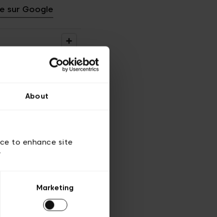
ire sur Google
About
ice to enhance site
y
Marketing