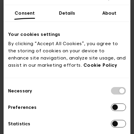
levendige muziekcentrum bevindt zich
Consent
Details
About
letterlijk bovenop de sporen die het
Noordstation met de Leopoldswijk verbinden.
Architecturaal onderscheidt het zich door
Your cookies settings
zijn Vlaamse neorenaissancestijl met
By clicking “Accept All Cookies”, you agree to
Brabantse barokinvloeden. Binnenin wordt
the storing of cookies on your device to
het nog interessanter: naast
enhance site navigation, analyze site usage, and
tentoonstellingen, repetities, luistersessies
assist in our marketing efforts.
Cookie Policy
en lezingen over de jazzgeschiedenis, kan je
er ook meerdere malen per week terecht
Consent
voor een (na)zinderend concert van de
Necessary
Selection
crème de la crème van de Belgische en
internationale jazzscene.
Preferences
Statistics