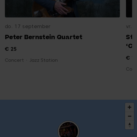
do. 17 september
vr.
Peter Bernstein Quartet
Sté
‘C
€ 25
€ 1
Concert
Jazz Station
Conc