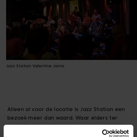
Jazz Station Valentine Jamis
Alleen al voor de locatie is Jazz Station een
bezoek meer dan waard. Waar elders ter
wereld kan je genieten van een jazzoptreden
in een treinstation uit de 19de eeuw? Dit